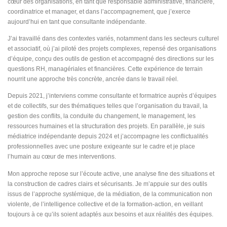
cœur des organisations, en tant que responsable administrative, financière,
coordinatrice et manager, et dans l’accompagnement, que j’exerce
aujourd’hui en tant que consultante indépendante.
J’ai travaillé dans des contextes variés, notamment dans les secteurs culturel
et associatif, où j’ai piloté des projets complexes, repensé des organisations
d’équipe, conçu des outils de gestion et accompagné des directions sur les
questions RH, managériales et financières. Cette expérience de terrain
nourrit une approche très concrète, ancrée dans le travail réel.
Depuis 2021, j’interviens comme consultante et formatrice auprès d’équipes
et de collectifs, sur des thématiques telles que l’organisation du travail, la
gestion des conflits, la conduite du changement, le management, les
ressources humaines et la structuration des projets. En parallèle, je suis
médiatrice indépendante depuis 2024 et j’accompagne les conflictualités
professionnelles avec une posture exigeante sur le cadre et je place
l’humain au cœur de mes interventions.
Mon approche repose sur l’écoute active, une analyse fine des situations et
la construction de cadres clairs et sécurisants. Je m’appuie sur des outils
issus de l’approche systémique, de la médiation, de la communication non
violente, de l’intelligence collective et de la formation-action, en veillant
toujours à ce qu’ils soient adaptés aux besoins et aux réalités des équipes.