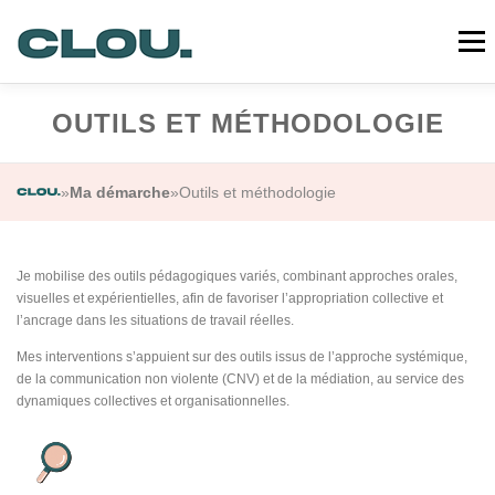
Aller
au
Menu
contenu
OUTILS ET MÉTHODOLOGIE
CLOU
PRESTATIONS
MA DÉMARCHE
»
Ma démarche
»
Outils et méthodologie
RÉALISATIONS
QUI SUIS-JE ?
CONTACT
Je mobilise des outils pédagogiques variés, combinant approches orales,
visuelles et expérientielles, afin de favoriser l’appropriation collective et
l’ancrage dans les situations de travail réelles.
Mes interventions s’appuient sur des outils issus de l’approche systémique,
de la communication non violente (CNV) et de la médiation, au service des
dynamiques collectives et organisationnelles.