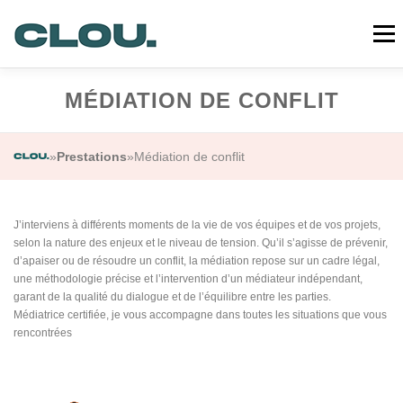
Aller
au
Menu
contenu
MÉDIATION DE CONFLIT
CLOU
PRESTATIONS
MA DÉMARCHE
»
Prestations
»
Médiation de conflit
RÉALISATIONS
QUI SUIS-JE ?
CONTACT
J’interviens à différents moments de la vie de vos équipes et de vos projets,
selon la nature des enjeux et le niveau de tension. Qu’il s’agisse de prévenir,
d’apaiser ou de résoudre un conflit, la médiation repose sur un cadre légal,
une méthodologie précise et l’intervention d’un médiateur indépendant,
garant de la qualité du dialogue et de l’équilibre entre les parties.
Médiatrice certifiée, je vous accompagne dans toutes les situations que vous
rencontrées