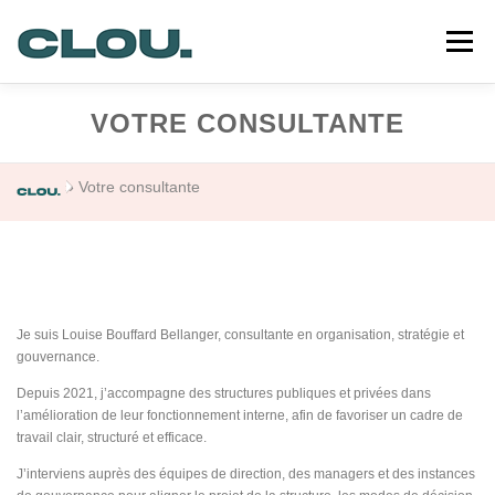
Aller
au
Menu
contenu
VOTRE CONSULTANTE
CLOU
PRESTATIONS
MA DÉMARCHE
»
Votre consultante
RÉALISATIONS
QUI SUIS-JE ?
CONTACT
Je suis Louise Bouffard Bellanger, consultante en organisation, stratégie et
gouvernance.
Depuis 2021, j’accompagne des structures publiques et privées dans
l’amélioration de leur fonctionnement interne, afin de favoriser un cadre de
travail clair, structuré et efficace.
J’interviens auprès des équipes de direction, des managers et des instances